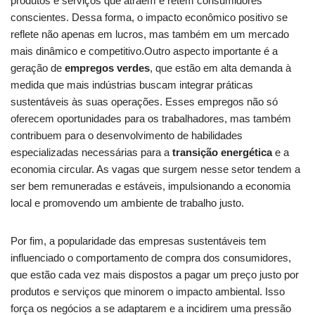
produtos e serviços que atraem e‌ retêm consumidores
conscientes. Dessa forma, o impacto econômico positivo se ​
reflete não ‌apenas em lucros, mas também ‍em ‌um mercado
mais dinâmico e competitivo.Outro aspecto ⁣importante é a
geração de
empregos verdes
, que estão em ⁤alta demanda à
medida que mais indústrias buscam integrar práticas⁣
sustentáveis às‍ suas​ operações. Esses empregos não só⁤
oferecem oportunidades⁢ para os trabalhadores, mas também ​
contribuem ⁢para o desenvolvimento de habilidades
‍especializadas necessárias para a
transição energética
e a
economia circular. ⁣As vagas⁣ que surgem nesse setor tendem a
ser ​bem remuneradas e estáveis, impulsionando a economia
local e promovendo um ambiente de trabalho justo.
Por fim, ⁢a popularidade das empresas sustentáveis ​tem
influenciado o comportamento​ de compra dos consumidores,
que estão cada vez ​mais dispostos a pagar ⁢um ⁣preço justo por
‌produtos e serviços que minorem o impacto ambiental. Isso
força os negócios a se adaptarem e a incidirem uma pressão