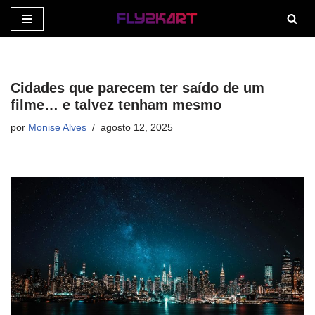
Pular
para
o
Cidades que parecem ter saído de um
conteúdo
filme… e talvez tenham mesmo
por
Monise Alves
agosto 12, 2025