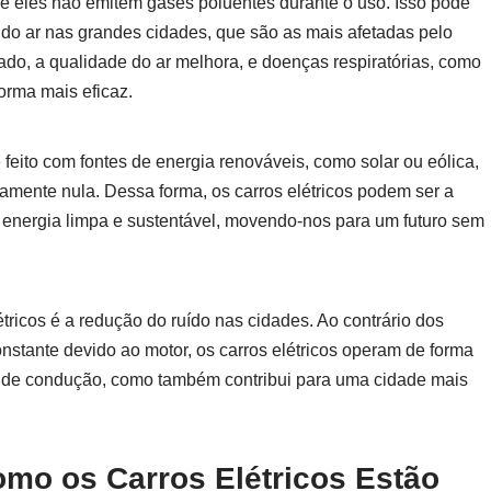
que eles não emitem gases poluentes durante o uso. Isso pode
o do ar nas grandes cidades, que são as mais afetadas pelo
ado, a qualidade do ar melhora, e doenças respiratórias, como
orma mais eficaz.
feito com fontes de energia renováveis, como solar ou eólica,
amente nula. Dessa forma, os carros elétricos podem ser a
nergia limpa e sustentável, movendo-nos para um futuro sem
étricos é a redução do ruído nas cidades. Ao contrário dos
stante devido ao motor, os carros elétricos operam de forma
ia de condução, como também contribui para uma cidade mais
mo os Carros Elétricos Estão