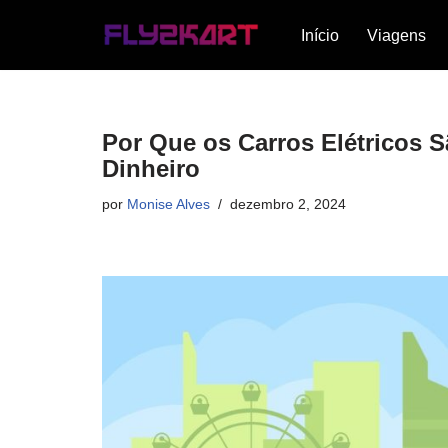
Início
Viagens
Pular
para
o
conteúdo
Por Que os Carros Elétricos 
Dinheiro
por
Monise Alves
dezembro 2, 2024