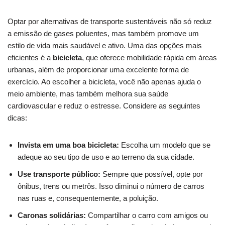
Optar​ por alternativas de transporte sustentáveis⁢ não​ só reduz‍
a emissão de gases poluentes, mas também promove um
estilo de vida mais ⁣saudável e ativo. Uma das opções ⁢mais⁤
eficientes ⁣é a
bicicleta
, que​ oferece mobilidade rápida em⁣ áreas⁣
urbanas, além de proporcionar ‌uma excelente forma de
exercício. Ao escolher⁤ a‍ bicicleta, ‌você‍ não apenas ajuda⁣ o
meio ambiente, mas também ⁣melhora⁤ sua‌ saúde
cardiovascular e reduz o estresse. Considere as seguintes
dicas:
Invista em uma⁢ boa bicicleta:
‍Escolha um modelo ⁤que se
adeque⁤ ao seu tipo de uso e ao terreno da sua ⁣cidade.
Use⁢ transporte público:
Sempre ‌que possível, opte ⁣por
ônibus, trens ou metrôs.⁤ Isso diminui o ⁣número de carros
nas‌ ruas ⁢e, consequentemente, a poluição.
Caronas‌ solidárias:
Compartilhar​ o ⁣carro com amigos ou