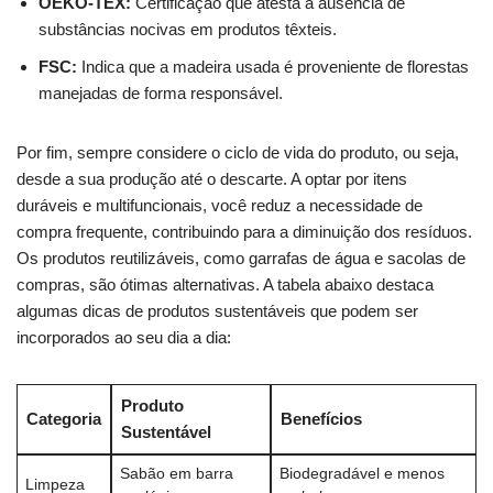
OEKO-TEX:
‌Certificação que atesta a ausência de
⁢substâncias nocivas em‍ produtos têxteis.
FSC:
Indica que a madeira‌ usada⁤ é proveniente de⁢ florestas
manejadas de‍ forma responsável.
Por⁣ fim, sempre considere o ciclo de vida do produto, ou⁢ seja,
‍desde a sua​ produção ‌até o descarte. A ​optar⁤ por⁢ itens
duráveis​ e​ multifuncionais, você ⁢reduz a ⁤necessidade ​de
compra ⁤frequente, contribuindo para ‌a​ diminuição dos resíduos.
Os produtos reutilizáveis, ‍como​ garrafas de água e sacolas ​de
compras, ⁤são ótimas alternativas. A tabela ⁢abaixo​ destaca
algumas dicas de produtos ​sustentáveis que podem ser
incorporados ao ⁤seu ‌dia​ a dia:
Produto
Categoria
Benefícios
Sustentável
Sabão ‍em ⁤barra
Biodegradável e menos
Limpeza