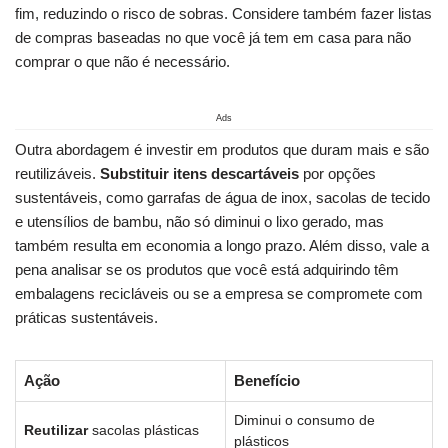
fim, ⁢reduzindo o risco ‌de sobras. Considere também fazer ⁢listas
de ⁢compras baseadas no que você já tem em casa para não
comprar o ⁢que‌ não é necessário.
Ads
Outra ⁣abordagem é investir em produtos que duram ⁣mais e são
reutilizáveis.
Substituir⁤ itens descartáveis
⁤por opções⁣
sustentáveis, como garrafas de água​ de inox,‍ sacolas ⁤de tecido
e utensílios ​de bambu, não⁤ só diminui o lixo gerado, mas
também ‍resulta⁣ em economia ​a​ longo prazo. ​Além disso, vale a
pena analisar⁣ se os produtos que⁣ você está adquirindo ⁣têm
embalagens recicláveis ou⁢ se a empresa se‍ compromete com
práticas⁤ sustentáveis.
Ação
Benefício
Diminui⁢ o‍ consumo de
Reutilizar
sacolas plásticas
plásticos